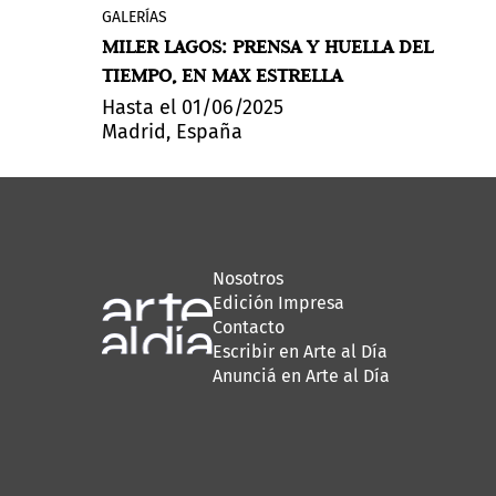
GALERÍAS
La madrileña Max Estrella acoge
MILER LAGOS: PRENSA Y HUELLA DEL
Getsemaní. Prensa de olivo
, la segunda
TIEMPO, EN MAX ESTRELLA
individual de Miler Lagos (Bogotá,
Colombia, 1973) en la galería, una
Hasta el 01/06/2025
Madrid, España
muestra que aúna una serie de grabados
en los que los procesos alrededor de la
técnica y el soporte se yerguen también
como elementos constructivos del
resultado.
Nosotros
Edición Impresa
Contacto
Escribir en Arte al Día
Anunciá en Arte al Día