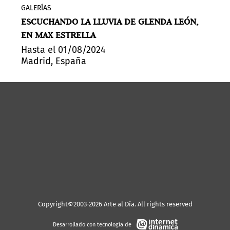
GALERÍAS
La madrileña Max Estrella exhibe en su
ESCUCHANDO LA LLUVIA DE GLENDA LEÓN,
espacio Project Room
Escuchando la
EN MAX ESTRELLA
lluvia
, de la artista Glenda León (La
Habana, Cuba, 1976), y que sirve, además,
Hasta el 01/08/2024
Madrid, España
de carta de presentación de la cubana
como nueva representada de la galería.
Esta pieza de enorme estilización se
presenta como una escultura de vidrio
soplado producida artesanalmente por la
Real Fábrica de Cristales de La Granja en
Segovia que recoge una representación
visual de una gota de agua al caer.
Copyright©2003-2026 Arte al Día. All rights reserved