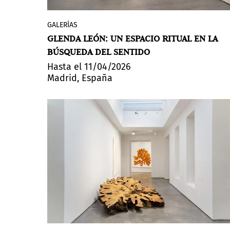
GALERÍAS
Glenda León crea en un espacio donde
GLENDA LEÓN: UN ESPACIO RITUAL EN LA
arte, sonido y danza dialogan frente al
BÚSQUEDA DEL SENTIDO
desgaste de los sistemas tradicionales de
creencias, a través de símbolos que
Hasta el 11/04/2026
Madrid, España
permiten repensar el sentido de lo
contemporáneo desde lo ritual.