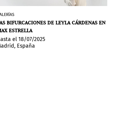
ALERÍAS
Leyla Cárdenas (Bogotá, Colombia, 1975)
AS BIFURCACIONES DE LEYLA CÁRDENAS EN
aterriza
Posibles bifurcaciones
en la
AX ESTRELLA
madrileña Max Estrella, un proyecto
consistente en
diversas instalaciones que
asta el 18/07/2025
adrid, España
giran en torno a los significados y
posibilidades de la técnica del destejido
.
La concepción de la muestra tiene su
origen en la residencia que la artista
desarrolló el año pasado en Mallorca y en
la investigación que realizó sobre el
origen de cada una de las islas que
componen el archipiélago balear.