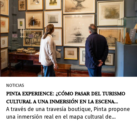
NOTICIAS
PINTA EXPERIENCE: ¿CÓMO PASAR DEL TURISMO
CULTURAL A UNA INMERSIÓN EN LA ESCENA
A través de una travesía boutique, Pinta propone
ARTÍSTICA?
una inmersión real en el mapa cultural de
distintas ciudades del continente: una
experiencia pensada para coleccionistas,