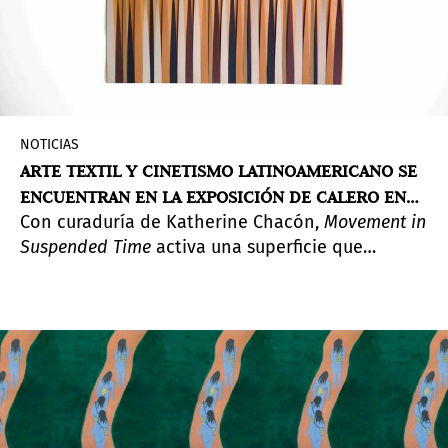
NOTICIAS
ARTE TEXTIL Y CINETISMO LATINOAMERICANO SE
ENCUENTRAN EN LA EXPOSICIÓN DE CALERO EN
Con curaduría de Katherine Chacón,
Movement in
MIAMI
Suspended Time
activa una superficie que
rememora el telar como matriz, trasladando al
plano la tensión entre tradición artesanal y
modernidad abstracta.