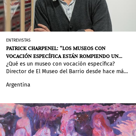
ENTREVISTAS
PATRICK CHARPENEL: “LOS MUSEOS CON
VOCACIÓN ESPECÍFICA ESTÁN ROMPIENDO UN
¿Qué es un museo con vocación específica?
PATRÓN CADA VEZ MÁS HOMOGÉNEO”
Director de El Museo del Barrio desde hace más
de ocho años, Patrick Charpenel reflexiona sobre
Argentina
el rol de las instituciones culturales en Estados
Unidos, la visibilidad de las comunidades latinas
y los desafíos de pensar el arte por fuera de
categorías fijas y lógicas de mercado.