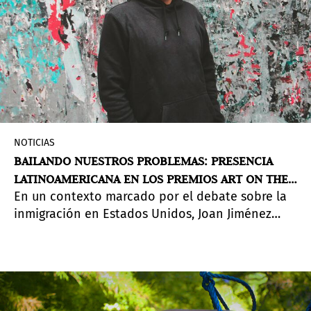
NOTICIAS
BAILANDO NUESTROS PROBLEMAS: PRESENCIA
LATINOAMERICANA EN LOS PREMIOS ART ON THE
En un contexto marcado por el debate sobre la
PLAZA 2026 DEL MOCA EN MIAMI
inmigración en Estados Unidos, Joan Jiménez
Suero (Perú) ha sido reconocido por el Museum
of Contemporary Art - North Miami (MOCA) por
una propuesta que reflexiona sobre la identidad,
memoria y resistencia de la diáspora latina.