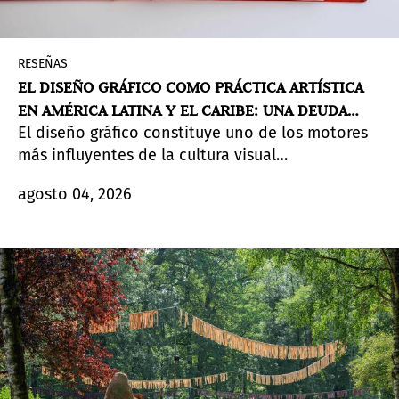
RESEÑAS
EL DISEÑO GRÁFICO COMO PRÁCTICA ARTÍSTICA
EN AMÉRICA LATINA Y EL CARIBE: UNA DEUDA
El diseño gráfico constituye uno de los motores
HISTÓRICA DEL ECOSISTEMA DEL ARTE
más influyentes de la cultura visual
contemporánea en América Latina y el Caribe. Su
agosto 04, 2026
impacto estético, político y social en la
construcción de identidades y esferas públicas
es innegable. Sin embargo, su presencia en el
mercado y en las estructuras de legitimación del
arte contemporáneo continúa ocupando una
posición periférica.