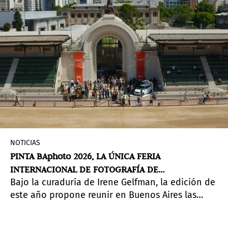
NOTICIAS
PINTA BAphoto 2026, LA ÚNICA FERIA
INTERNACIONAL DE FOTOGRAFÍA DE
Bajo la curaduría de Irene Gelfman, la edición de
LATINOAMÉRICA, VUELVE A LA RURAL
este año propone reunir en Buenos Aires las
múltiples caras de la imagen contemporánea.