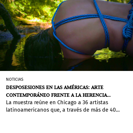
NOTICIAS
DESPOSESIONES EN LAS AMÉRICAS: ARTE
CONTEMPORÁNEO FRENTE A LA HERENCIA
La muestra reúne en Chicago a 36 artistas
COLONIAL
latinoamericanos que, a través de más de 40
obras, desafían las narrativas coloniales desde
prácticas críticas, comunitarias y de resistencia.