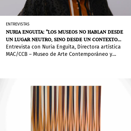
ENTREVISTAS
NURIA ENGUITA: "LOS MUSEOS NO HABLAN DESDE
UN LUGAR NEUTRO, SINO DESDE UN CONTEXTO
Entrevista con Nuria Enguita, Directora artística
QUE DEBE SER VISIBLE"
MAC/CCB – Museo de Arte Contemporáneo y
Centro de Arquitectura [ Museu de Arte
Contemporânea e Centro de Arquitetura], de
Lisboa.