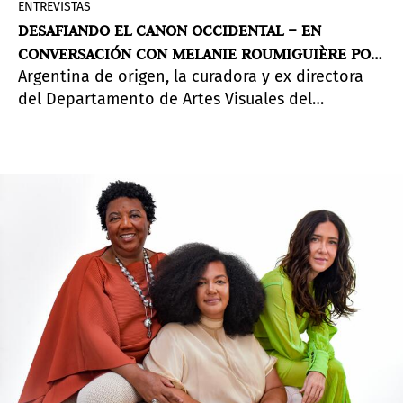
ENTREVISTAS
DESAFIANDO EL CANON OCCIDENTAL – EN
CONVERSACIÓN CON MELANIE ROUMIGUIÈRE POR
Argentina de origen, la curadora y ex directora
SU PARTICIPACIÓN EN PINTA LIMA
del Departamento de Artes Visuales del
Programa de Artistas en Berlín (DAAD) -residencia
que conecta a creativos de todo el mundo con la
escena cultural alemana- lleva años
construyendo puentes entre las escenas
artísticas de Latinoamérica y los grandes centros
del arte occidental.