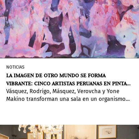
NOTICIAS
LA IMAGEN DE OTRO MUNDO SE FORMA
VIBRANTE: CINCO ARTISTAS PERUANAS EN PINTA
Vásquez, Rodrigo, Másquez, Verovcha y Yone
LIMA 2026
Makino transforman una sala en un organismo
vivo. Un Special Project que cuestiona qué
significa hacer arte en el Perú de hoy.