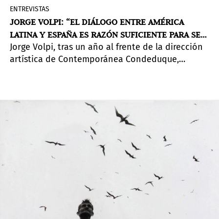
ENTREVISTAS
JORGE VOLPI: “EL DIÁLOGO ENTRE AMÉRICA
LATINA Y ESPAÑA ES RAZÓN SUFICIENTE PARA SER
Jorge Volpi, tras un año al frente de la dirección
UN ENFOQUE PRINCIPAL"
artística de Contemporánea Condeduque,
reflexiona sobre la narrativa multidisciplinar en
su programación y cómo esta fomenta el diálogo
y otorga al arte latinoamericano un papel
central en la escena cultural de Madrid.