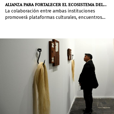
ALIANZA PARA FORTALECER EL ECOSISTEMA DEL
La colaboración entre ambas instituciones
ARTE LATINOAMERICANO
promoverá plataformas culturales, encuentros
profesionales y espacios de diálogo para
impulsar el arte latinoamericano y su proyección
internacional.