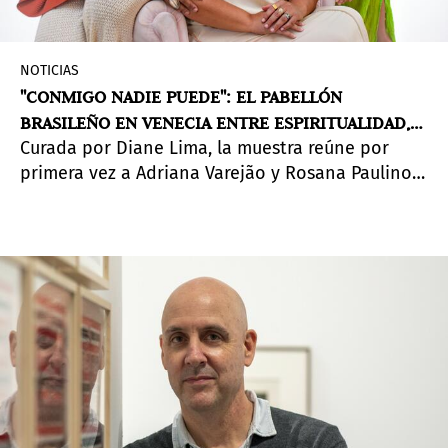
NOTICIAS
"CONMIGO NADIE PUEDE": EL PABELLÓN
BRASILEÑO EN VENECIA ENTRE ESPIRITUALIDAD,
Curada por Diane Lima, la muestra reúne por
HISTORIA Y NATURALEZA
primera vez a Adriana Varejão y Rosana Paulino
para reescribir las heridas del colonialismo.