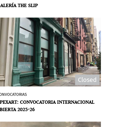
ALERÍA THE SLIP
por
The Bureau of The Unknown Curator
,
la muestra presenta a Cecilia Biagini,
Ivana Brenner, Rafael Bueno, Bibi
Calderaro, Beto De Volder, Dolores
Furtado, Julio Grinblatt, Nicolás Guagnini,
Claudia Kaatziza Cortínez, Syd
Krochmalny, Fabián Marcaccio, Sabrina
Merayo Núñez, Luciana Pinchiero, Liliana
Porter, Sofía Quirno, Analia Segal y Pedro
Wainer.
Closed
ONVOCATORIAS
apexart da la bienvenida a propuestas de
PEXART: CONVOCATORIA INTERNACIONAL
exposiciones grupales para su
ABIERTA 2025-26
Convocatoria Internacional Abierta 2025-
26, que estará abierta del 1 de febrero al 1
de marzo de 2025. Las cinco iniciativas