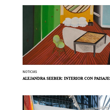
al 31 de octubre de 2024. Las cinco
propuestas ganadoras recibirán un
presupuesto de hasta 10.000 USD y se
convertirán en exposiciones de apexart
en el espacio de NYC como parte de la
temporada de exposiciones 2025-26.
Curadores, artistas, escritores y creativos,
independientemente de su nivel de
experiencia o ubicación, están invitados a
presentar sus propuestas en línea.
NOTICIAS
Art at Americas Society presenta
Interior
ALEJANDRA SEEBER: INTERIOR CON PAISAJE
with Landscapes
(Interior con Paisajes),
la primera exposición individual y estudio
de mitad de carrera de la artista
argentina Alejandra Seeber en Nueva
York. Muchas de las pinturas de Seeber
exploran la tensión entre representación