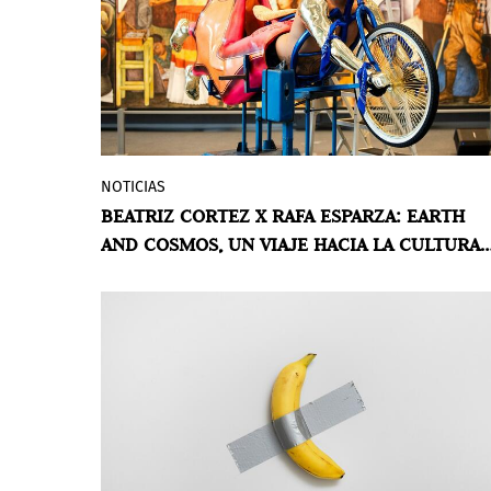
innovadores en el diseño y la
planificación.
NOTICIAS
Art at Americas Society presentará la
BEATRIZ CORTEZ X RAFA ESPARZA: EARTH
exposición Beatriz Cortez x rafa esparza:
AND COSMOS, UN VIAJE HACIA LA CULTURA
Earth and Cosmos (Beatriz Cortez × rafa
MESOAMERICANA
esparza: Tierra y Cosmos) el 29 de enero
de 2025, una colaboración entre dos
artistas interesados en las antiguas
culturas de América; este nuevo enfoque
arroja luz sobre los diálogos e
intercambios que los artistas mantienen
con sus pares y compañeros, que influyen
profundamente y potencian su proceso