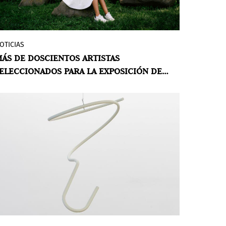
OTICIAS
El Museo de Brooklyn se enorgullece
ÁS DE DOSCIENTOS ARTISTAS
anunció la selección de más de
ELECCIONADOS PARA LA EXPOSICIÓN DE
doscientos artistas para la exposición The
RTISTAS DE BROOKLYN
Brooklyn Artists Exhibition, que se
inaugurará con motivo del 200
aniversario del Museo. Esta amplia
muestra colectiva pone de relieve la
notable creatividad y diversidad de las
comunidades artísticas de Brooklyn.
Como reflejo de una rica historia de
fomento de la creatividad y defensa de
artistas de todos los orígenes, el
bicentenario del Museo es una
oportunidad para rendir homenaje al
patrimonio artístico del barrio y, al