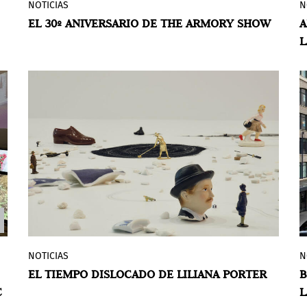
NOTICIAS
N
The Armory Show se celebra del 6 al 8 de
EL 30º ANIVERSARIO DE THE ARMORY SHOW
A
septiembre. La 30ª edición de la feria
L
cuenta con más de 235 galerías de 35
países, mostrando proyectos de artistas
en la sección Platform, así como lo más
destacado de las secciones Galleries,
Focus, Solo y Presents, junto con los
detalles de presentación del Gramercy
International Prize. Ahora parte de la red
Frieze, el Armory Show presenta un
programa revitalizado que ofrece una
visión completa del mundo del arte
contemporáneo.
NOTICIAS
N
Liliana Porter: The Task
es la exposición
EL TIEMPO DISLOCADO DE LILIANA PORTER
B
de la artista en Dia Bridgehampton. La
C
L
exposición incluye un nuevo encargo, una