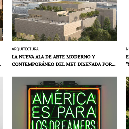
reducción total del 51% desde 2022.
ARQUITECTURA
N
La nueva y audaz visión del Met para el
LA NUEVA ALA DE ARTE MODERNO Y
E
ala Oscar L. Tang y H.M. Agnes Hsu-Tang -
CONTEMPORÁNEO DEL MET DISEÑADA POR
"
que se inaugurará en 2030 y presentará
UNA ARQUITECTA MEXICANA
L
arte moderno y contemporáneo- ha sido
diseñada por la arquitecta mexicana Frida
Escobedo, la primera mujer que diseña
una nueva ala en los 154 años de historia
del museo.