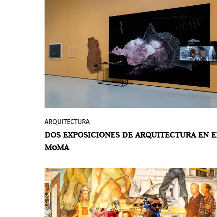
primera vez en la exposición
UNDER THE
SUN, OVER THE EARTH
en CENTRAL FINE,
mostrando una vibrante exploración del
color y su resonancia emocional.
ARQUITECTURA
El Museo de Arte Moderno (MoMA)
DOS EXPOSICIONES DE ARQUITECTURA EN E
presenta dos exposiciones que exploran
MoMA
la relación evolutiva entre la arquitectura
y sus contextos sociales, ambientales y
tecnológicos. Estas exposiciones,
Down to
Earth
(Con los pies en la tierra) y
The City
May Now Scatter (
La ciudad puede ahora
dipersarse), destacan enfoques