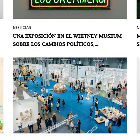
NOTICIAS
N
Shifting Landscapes
[Paisajes en
UNA EXPOSICIÓN EN EL WHITNEY MUSEUM
M
transformación] es la exhibición colectiva
SOBRE LOS CAMBIOS POLÍTICOS,
S
en el Whitney Museum que explora cómo
ECOLÓGICOS Y SOCIALES
A
los escenarios políticos, ecológicos y
sociales, en constante evolución, inspiran
a los artistas y sus interpretaciones del
mundo que los rodea.