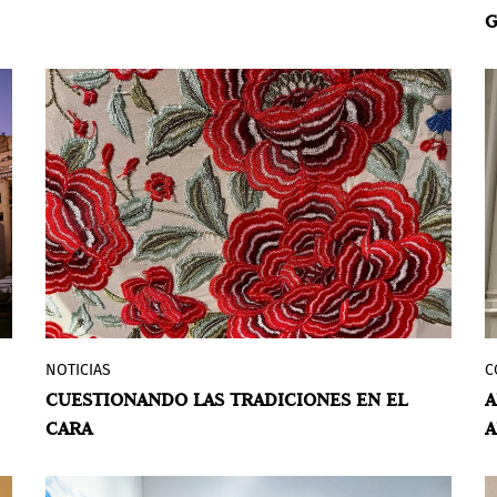
G
Claudia Alarcón & Silät, un colectivo de
artistas pertenecientes a las
comunidades wichí del norte de Salta,
Argentina. La muestra incluye nuevas
obras textiles que exploran temas
celestiales.
NOTICIAS
C
La exposición de primavera de 2025 del
CUESTIONANDO LAS TRADICIONES EN EL
A
Center for Art, Research and Alliances
CARA
(CARA),
continents like seeds
, reúne el
trabajo de La Chola Poblete (n. 1989,
Argentina), Niño de Elche (n. 1985,