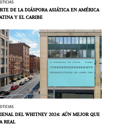
OTICIAS
The Appearance: Arte de la diáspora
mismo tiempo, mirar hacia adelante.
RTE DE LA DIÁSPORA ASIÁTICA EN AMÉRICA
asiática en América Latina y el Caribe
es
ATINA Y EL CARIBE
la primera exposición en Americas
Society de Nueva York que se centra en la
producción artística de la diáspora
asiática en la región desde la década de
1940 hasta la actualidad. Centrándose en
el arte de posguerra y contemporáneo, la
exposición muestra el trabajo de treinta
artistas de quince países que trabajan en
una gama de medios artísticos como la
pintura, la escultura, la performance, la
fotografía y el vídeo, para arrojar luz
sobre las estrategias y temas que
resuenan a través de una amplia gama de
OTICIAS
La octogésima primera edición de la
prácticas de la diáspora asiática en toda
IENAL DEL WHITNEY 2024: AÚN MEJOR QUE
Bienal del Whitney, la muestra de arte
América Latina y el Caribe.
A REAL
contemporáneo de mayor duración en los