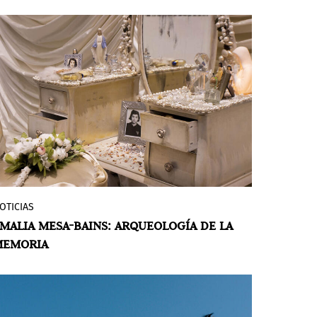
Estados Unidos, presenta a setenta y un
artistas y dos colectivos que abordan
muchos de los temas actuales urgentes.
OTICIAS
El Museo del Barrio presentó la
MALIA MESA-BAINS: ARQUEOLOGÍA DE LA
exposición
Amalia Mesa-Bains:
MEMORIA
Archaeology of Memory
(Arqueología de la
memoria), la primera exposición
retrospectiva de la pionera artista,
curadora y teórica. Nacida en 1943 en el
seno de una familia de inmigrantes