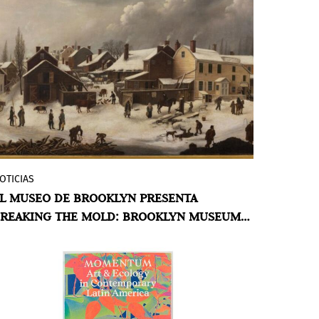
ganadoras recibirán un presupuesto de
exhibición de 10,000 USD y se convertirán
en “exposiciones apexart” en sus
respectivas ubicaciones alrededor del
mundo. Se invita a curadores, artistas,
escritores y personas creativas, sin
importar su nivel de experiencia o
ubicación, a enviar una propuesta en
línea.
OTICIAS
En exhibición desde el 28 de febrero de
L MUSEO DE BROOKLYN PRESENTA
2025 al 22 de febrero de 2026, esta amplia
REAKING THE MOLD: BROOKLYN MUSEUM
exposición, presentada en tres partes,
T 200
conmemora el año del aniversario del
Museo explorando la rica historia y
evolución de su colección.