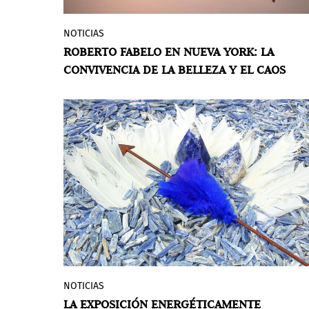
NOTICIAS
El Instituto Cervantes en Nueva York
ROBERTO FABELO EN NUEVA YORK: LA
presenta la exposición
Fabelo. Estados
CONVIVENCIA DE LA BELLEZA Y EL CAOS
críticos
, una selección de 13 obras del
reconocido artista cubano Roberto
Fabelo, bajo la curaduría de Mario José
Hernández. El conjunto invita a
sumergirse en un universo inquietante,
donde lo real y lo fantástico conviven en
un equilibrio inestable.
NOTICIAS
SculptureCenter presenta
Luana Vitra:
LA EXPOSICIÓN ENERGÉTICAMENTE
Amulets
, la primera exposición