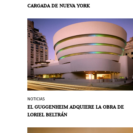
CARGADA DE NUEVA YORK
institucional en Estados Unidos de la
artista brasilera, que invita a los
espectadores a trascender lo material y a
imaginar otra dimensión a la que
pertenecen las obras.
NOTICIAS
La obra del venezolano ha sido añadida a
EL GUGGENHEIM ADQUIERE LA OBRA DE
la colección permanente del Museo
LORIEL BELTRÁN
Guggenheim de Nueva York, marcando un
hito significativo en la carrera del artista.
Additive Spectrum
fue presentada por