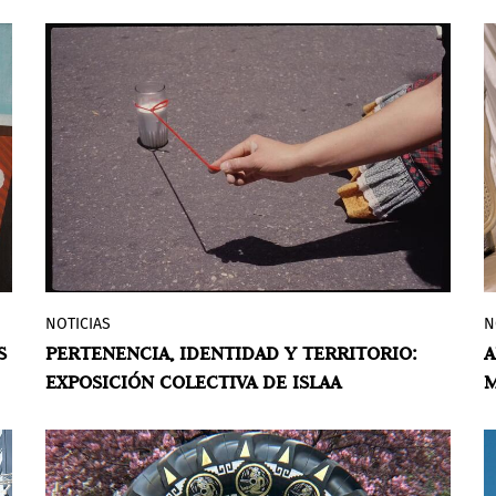
selección de obras de la década de 1970 y
documentación en vídeo de una obra
reciente de Porter y su colaboradora Ana
Tiscornia.
NOTICIAS
N
El Instituto de Estudios de Arte
S
PERTENENCIA, IDENTIDAD Y TERRITORIO:
A
Latinoamericano (ISLAA) presenta la
EXPOSICIÓN COLECTIVA DE ISLAA
exposición
Threads to the South
(Hilos al
Sur), curada por Anna Burckhardt Pérez.
La muestra colectiva reúne obras de más
de veinte artistas de diez países, entre
vídeos, fotografías, pinturas, obras sobre