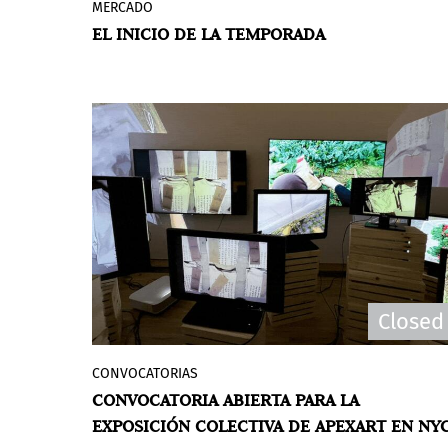
MERCADO
El primer semestre del año concluyó con
EL INICIO DE LA TEMPORADA
un tono bajo, y a medida que el mercado
del arte se prepara para acelerar en el
último semestre, está surgiendo una
imagen más clara de los desafíos a los
que se enfrenta.
POR MARÍA SANCHO-ARROYO
Closed
CONVOCATORIAS
apexart invita a presentar propuestas de
CONVOCATORIA ABIERTA PARA LA
exposiciones colectivas basadas en ideas
EXPOSICIÓN COLECTIVA DE APEXART EN NY
para su convocatoria abierta en NYC del 1