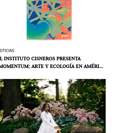
OTICIAS
El Instituto Cisneros presenta su primera
L INSTITUTO CISNEROS PRESENTA
publicación
Momentum: Arte y Ecología en
MOMENTUM: ARTE Y ECOLOGÍA EN AMÉRICA
la América Latina Contemporánea
, un
ATINA"
libro que investiga cómo los artistas
latinoamericanos se relacionan con su
entorno, abordando temas como las
relaciones innovadoras con lo no
humano, las disputas por la tierra, los
legados coloniales y las visiones de
futuro.