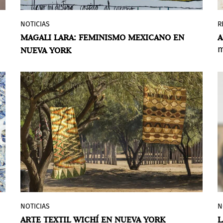
NOTICIAS
R
El Institute for Studies on Latin American
MAGALI LARA: FEMINISMO MEXICANO EN
A
Art (ISLAA) presenta
Magali Lara: Stitched
m
NUEVA YORK
to the Body
(Cosido al cuerpo), una
exposición que examina un momento
clave en la carrera de esta artista
mexicana.
NOTICIAS
N
James Cohan presenta la primera
ARTE TEXTIL WICHÍ EN NUEVA YORK
L
exposición individual en Nueva York de