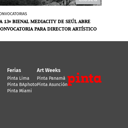
ONVOCATORIAS
El Museo de Arte de Seúl anuncia una
A 13ª BIENAL MEDIACITY DE SEÚL ABRE
convocatoria para el puesto de director
ONVOCATORIA PARA DIRECTOR ARTÍSTICO
artístico de la 13ª Bienal Mediacity de
Seúl. Plazo de presentación de
candidaturas: 28 de julio de 2024.
Ferias
Art Weeks
Pinta Lima
Pinta Panamá
Pinta BAphoto
Pinta Asunción
Pinta Miami