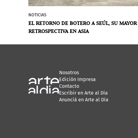
NOTICIAS
Más de 112 obras del colombiano —varias
EL RETORNO DE BOTERO A SEÚL, SU MAYOR
inéditas— llegan al Museo de Arte
RETROSPECTIVA EN ASIA
Hangaram en una exposición que estará
hasta el 30 de agosto de 2026.
Nosotros
Edición Impresa
Contacto
Escribir en Arte al Día
Anunciá en Arte al Día