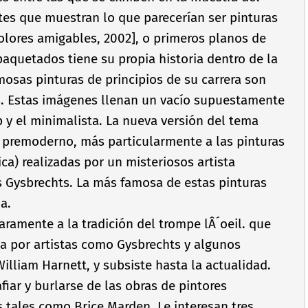
tes que muestran lo que parecerí­an ser pinturas
olores amigables, 2002], o primeros planos de
paquetados tiene su propia historia dentro de la
osas pinturas de principios de su carrera son
s. Estas imágenes llenan un vací­o supuestamente
op y el minimalista. La nueva versión del tema
e premoderno, más particularmente a las pinturas
ica) realizadas por un misteriosos artista
s Gysbrechts. La más famosa de estas pinturas
a.
aramente a la tradición del trompe lÂ´oeil. que
a por artistas como Gysbrechts y algunos
illiam Harnett, y subsiste hasta la actualidad.
fiar y burlarse de las obras de pintores
tales como Brice Marden. Le interesan tres