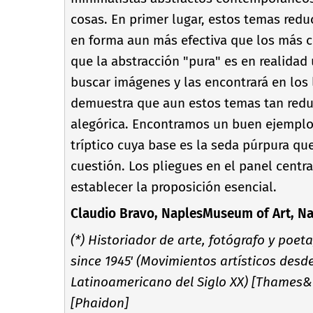
cosas. En primer lugar, estos temas reduc
en forma aun más efectiva que los más c
que la abstracción "pura" es en realida
buscar imágenes y las encontrará en los 
demuestra que aun estos temas tan redu
alegórica. Encontramos un buen ejemplo 
trí­ptico cuya base es la seda púrpura que 
cuestión. Los pliegues en el panel centr
establecer la proposición esencial.
Claudio Bravo, NaplesMuseum of Art, Napl
(*) Historiador de arte, fotógrafo y poet
since 1945' (Movimientos artí­sticos desde
Latinoamericano del Siglo XX) [Thames&H
[Phaidon]