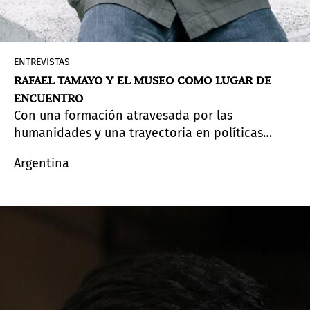
ENTREVISTAS
RAFAEL TAMAYO Y EL MUSEO COMO LUGAR DE
ENCUENTRO
Con una formación atravesada por las
humanidades y una trayectoria en políticas
culturales, Rafael Tamayo impulsa un modelo de
Argentina
museo que se piensa en relación con su
contexto social. Director del Museo de Arte
Moderno de Medellín, será parte del FORO de
Pinta Panamá, donde pondrá en discusión las
formas en que las instituciones construyen
relato, comunidad y debate en la región.