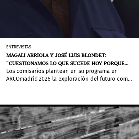
ENTREVISTAS
MAGALI ARRIOLA Y JOSÉ LUIS BLONDET:
“CUESTIONAMOS LO QUE SUCEDE HOY PORQUE
Los comisarios plantean en su programa en
NOS HACE PREGUNTARNOS QUÉ SUCEDERÁ
ARCOmadrid 2026 la exploración del futuro como
MAÑANA”
pregunta abierta. Desde el juego teatral, donde
del diálogo entre obras y artistas plantean duda
y crítica sin certezas, invitan a “tener los ojos
abiertos” frente a lo que está por venir.