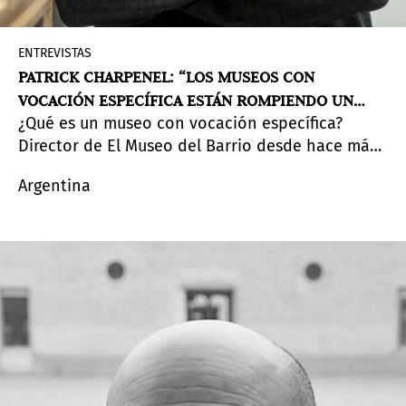
ENTREVISTAS
PATRICK CHARPENEL: “LOS MUSEOS CON
VOCACIÓN ESPECÍFICA ESTÁN ROMPIENDO UN
¿Qué es un museo con vocación específica?
PATRÓN CADA VEZ MÁS HOMOGÉNEO”
Director de El Museo del Barrio desde hace más
de ocho años, Patrick Charpenel reflexiona sobre
Argentina
el rol de las instituciones culturales en Estados
Unidos, la visibilidad de las comunidades latinas
y los desafíos de pensar el arte por fuera de
categorías fijas y lógicas de mercado.