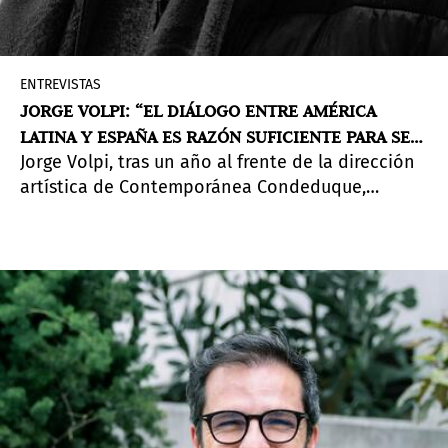
ENTREVISTAS
JORGE VOLPI: “EL DIÁLOGO ENTRE AMÉRICA
LATINA Y ESPAÑA ES RAZÓN SUFICIENTE PARA SER
Jorge Volpi, tras un año al frente de la dirección
UN ENFOQUE PRINCIPAL"
artística de Contemporánea Condeduque,
reflexiona sobre la narrativa multidisciplinar en
su programación y cómo esta fomenta el diálogo
y otorga al arte latinoamericano un papel
central en la escena cultural de Madrid.