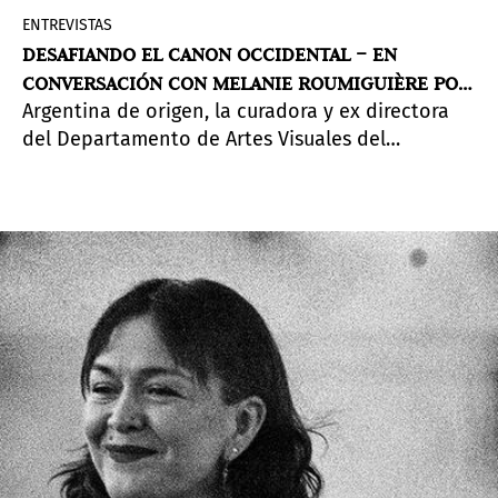
ENTREVISTAS
DESAFIANDO EL CANON OCCIDENTAL – EN
CONVERSACIÓN CON MELANIE ROUMIGUIÈRE POR
Argentina de origen, la curadora y ex directora
SU PARTICIPACIÓN EN PINTA LIMA
del Departamento de Artes Visuales del
Programa de Artistas en Berlín (DAAD) -residencia
que conecta a creativos de todo el mundo con la
escena cultural alemana- lleva años
construyendo puentes entre las escenas
artísticas de Latinoamérica y los grandes centros
del arte occidental.