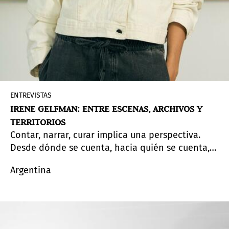
ENTREVISTAS
IRENE GELFMAN: ENTRE ESCENAS, ARCHIVOS Y
TERRITORIOS
Contar, narrar, curar implica una perspectiva.
Desde dónde se cuenta, hacia quién se cuenta,
cuáles son los puntos de apoyo que se asumen a
Argentina
la hora de pensar una exposición. A la hora de
diseñar una historia. Irene Gelfman es curadora,
crítica de arte y gestora cultural argentina. Se
formó como historiadora de arte y curadora.
Hoy, es curadora global de Pinta.