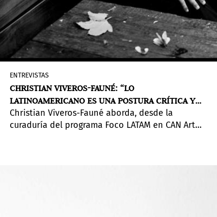
ENTREVISTAS
CHRISTIAN VIVEROS-FAUNÉ: “LO
LATINOAMERICANO ES UNA POSTURA CRÍTICA Y
Christian Viveros-Fauné aborda, desde la
PRIVILEGIADA FRENTE AL PODER DESDE EL
curaduría del programa Foco LATAM en CAN Art
«MARGEN» DEL IMPERIO”
Fair Madrid, el surrealismo como una
herramienta para leer la incertidumbre global, y
reivindica la pintura y las prácticas
latinoamericanas como espacios de resistencia y
construcción de nuevos imaginarios.