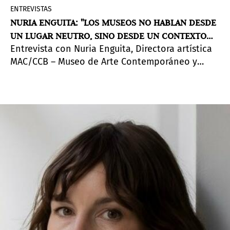
ENTREVISTAS
NURIA ENGUITA: "LOS MUSEOS NO HABLAN DESDE
UN LUGAR NEUTRO, SINO DESDE UN CONTEXTO
Entrevista con Nuria Enguita, Directora artística
QUE DEBE SER VISIBLE"
MAC/CCB – Museo de Arte Contemporáneo y
Centro de Arquitectura [ Museu de Arte
Contemporânea e Centro de Arquitetura], de
Lisboa.