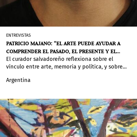
ENTREVISTAS
PATRICIO MAJANO: “EL ARTE PUEDE AYUDAR A
COMPRENDER EL PASADO, EL PRESENTE Y EL
El curador salvadoreño reflexiona sobre el
FUTURO”
vínculo entre arte, memoria y política, y sobre
cómo su trabajo en Y.ES Contemporary busca
Argentina
generar oportunidades para artistas locales
mientras construye redes con la escena
internacional. Participará de la edición 2026
de Pinta Panamá en el conversatorio FORO.