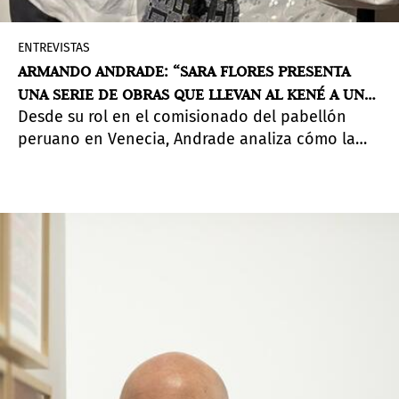
ENTREVISTAS
ARMANDO ANDRADE: “SARA FLORES PRESENTA
UNA SERIE DE OBRAS QUE LLEVAN AL KENÉ A UNA
Desde su rol en el comisionado del pabellón
ESCALA NUNCA ANTES EXPLORADA”
peruano en Venecia, Andrade analiza cómo la
artista shipibo-konibo transforma un sistema de
pensamiento visual en experiencia envolvente —
y por qué ese gesto cambia la escala de lo que el
arte contemporáneo puede contener.