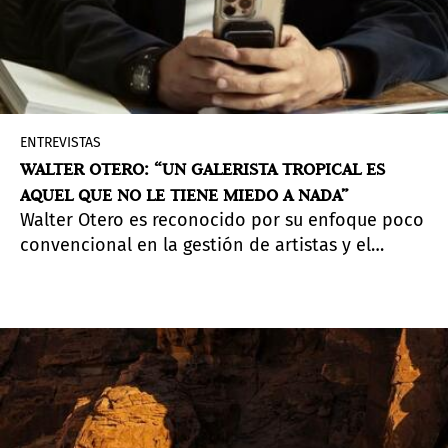
ENTREVISTAS
WALTER OTERO: “UN GALERISTA TROPICAL ES
AQUEL QUE NO LE TIENE MIEDO A NADA”
Walter Otero es reconocido por su enfoque poco
convencional en la gestión de artistas y el
ecosistema artístico boricua. Su trayectoria se
recopila ahora en
Walter Otero. Un galerista
tropical
, un libro donde repasa su carrera y
reflexiona sobre los cambios del sector.