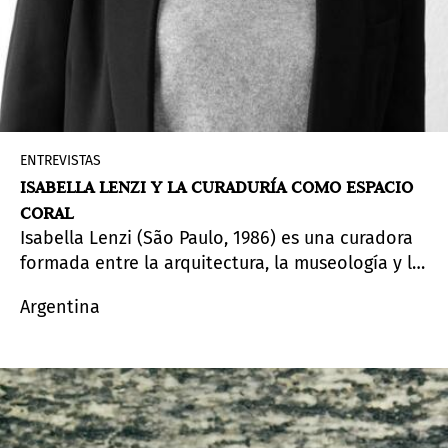
ENTREVISTAS
ISABELLA LENZI Y LA CURADURÍA COMO ESPACIO
CORAL
Isabella Lenzi (São Paulo, 1986) es una curadora
formada entre la arquitectura, la museología y la
historia del arte. Vive en Madrid, donde trabaja
Argentina
como curadora de artes visuales del Círculo de
Bellas Artes y como directora artística y curadora
jefe de la Fundación Alberto Cruz, tras una
trayectoria que incluye instituciones como el
Museo Reina Sofía, Fundación Mapfre,
Videobrasil, la Bienal de Cuenca y la Whitechapel