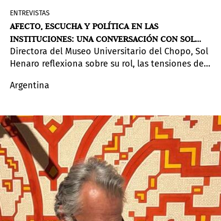
ENTREVISTAS
AFECTO, ESCUCHA Y POLÍTICA EN LAS
INSTITUCIONES: UNA CONVERSACIÓN CON SOL
Directora del Museo Universitario del Chopo, Sol
HENARO
Henaro reflexiona sobre su rol, las tensiones de
la institución y la construcción de comunidades
Argentina
desde una perspectiva curatorial.