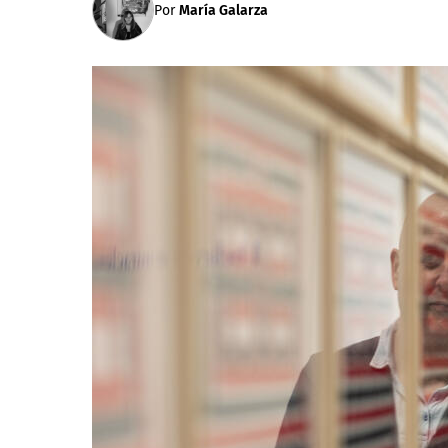
Por
María Galarza