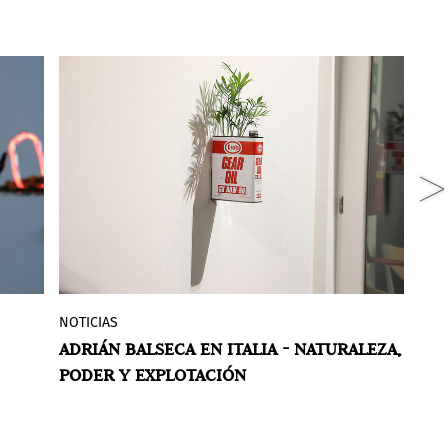
NOTICIAS
G
,
PAV Parco Arte Vivente presentó la
ADRIÁN BALSECA EN ITALIA - NATURALEZA,
D
primera exposición individual en Italia
PODER Y EXPLOTACIÓN
F
del artista ecuatoriano Adrián Balseca
(1989), curada por Marco Scotini. La
H
M
n
exposición es una investigación sobre el