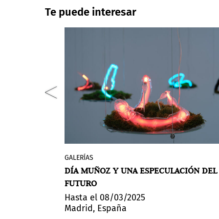
Te puede interesar
GALERÍAS
ntó la
La propuesta de Día Muñoz (Guayaquil
NATURALEZA,
DÍA MUÑOZ Y UNA ESPECULACIÓN DEL
 en Italia
Ecuador, 1989) transita por las ideas
FUTURO
án Balseca
materializadas de un futuro
ini. La
posthumanista desde una perspectiva
Hasta el 08/03/2025
Madrid, España
ión sobre el
especulativa en su reciente exposició