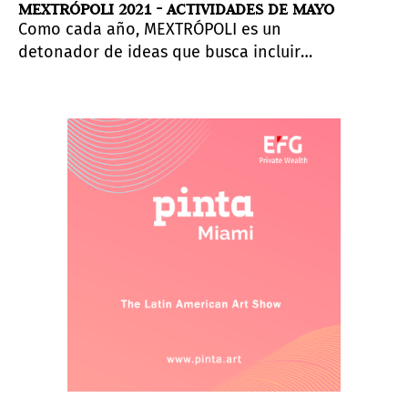
MEXTRÓPOLI 2021 - ACTIVIDADES DE MAYO
Como cada año, MEXTRÓPOLI es un
detonador de ideas que busca incluir
voces que provienen de diversas
disciplinas y prácticas. Arquitectos,
urbanistas, diseñadores, pero también
escritores, artistas y funcionarios públicos
están invitados a una reflexión que se
hace mucho más necesaria en las
condiciones actuales. Las ciudades todavía
están habitadas y diseñadas: la
construcción de cultura a través de la
arquitectura no puede detenerse.