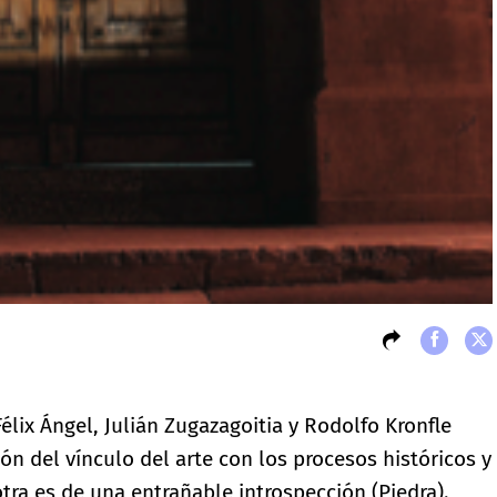
́lix Ángel, Julián Zugazagoitia y Rodolfo Kronfle
́n del vínculo del arte con los procesos históricos y
otra es de una entrañable introspección (Piedra).