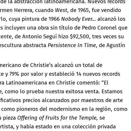
s de la abstracción latinoamericana. Nuevos records
Carmen Herrera, cuando
West
, de 1965, fue vendido
rlo, cuya pintura de 1966
Nobody Ever…
alcanzó los
os incluyen una obra sin título de Pedro Coronel que
cente
, de Antonio Seguí hizo $92,500, tres veces su
 escultura abstracta
Persistence In Time
, de Agustín
mericano de Christie’s alcanzó un total de
te y 79% por valor y estableció 14 nuevos records
ura Latinoamericana en Christie comentó: “El
e, como lo prueba nuestra exitosa venta. Estamos
ficativos precios alcanzados por maestros de arte
s como pioneros del modernismo en la región, como
u pieza
Offering of Fruits for the Temple,
se
rtista, y había estado en una colección privada