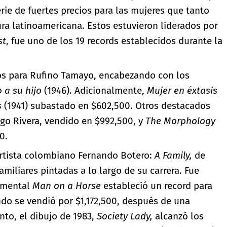
ie de fuertes precios para las mujeres que tanto
ura latinoamericana. Estos estuvieron liderados por
st
, fue uno de los 19 records establecidos durante la
ios para Rufino Tamayo, encabezando con los
 a su hijo
(1946). Adicionalmente,
Mujer en éxtasis
s
(1941) subastado en $602,500. Otros destacados
go Rivera, vendido en $992,500, y
The Morphology
0.
 artista colombiano Fernando Botero:
A Family,
de
amiliares pintadas a lo largo de su carrera. Fue
numental
Man on a Horse
estableció un record para
ndo se vendió por $1,172,500, después de una
nto, el dibujo de 1983,
Society Lady,
alcanzó los