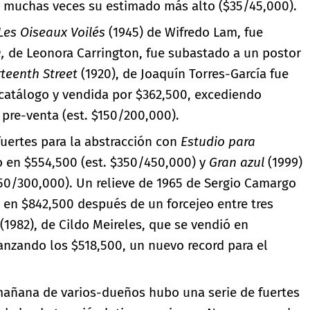
do muchas veces su estimado más alto ($35/45,000).
Les Oiseaux Voilés
(1945) de Wifredo Lam, fue
,
de Leonora Carrington, fue subastado a un postor
teenth Street
(1920), de Joaquín Torres-García fue
 catálogo y vendida por $362,500, excediendo
pre-venta (est. $150/200,000).
uertes para la abstracción con
Estudio para
o en $554,500 (est. $350/450,000) y
Gran azul
(1999)
250/300,000). Un relieve de 1965 de Sergio Camargo
 en $842,500 después de un forcejeo entre tres
(1982), de Cildo Meireles, que se vendió en
anzando los $518,500, un nuevo record para el
 mañana de varios-dueños hubo una serie de fuertes