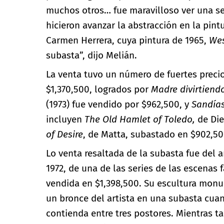
muchos otros… fue maravilloso ver una ser
hicieron avanzar la abstracción en la pint
Carmen Herrera, cuya pintura de 1965,
We
subasta”, dijo Melián.
La venta tuvo un número de fuertes prec
$1,370,500, logrados por
Madre divirtiendo
(1973) fue vendido por $962,500, y
Sandía
incluyen
The Old Hamlet of Toledo,
de Die
of Desire
, de Matta, subastado en $902,50
Lo venta resaltada de la subasta fue del
1972, de una de las series de las escenas f
vendida en $1,398,500. Su escultura mo
un bronce del artista en una subasta cua
contienda entre tres postores. Mientras ta