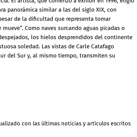
cia. El artista, que comenzó a exhibir en 1996, eligió
a panorámica similar a las del siglo XIX, con
esar de la dificultad que representa tomar
se mueve”. Como naves surcando aguas picadas o
despejados, los hielos desprendidos del continente
stuosa soledad. Las vistas de Carle Catafago
sur del Sur y, al mismo tiempo, transmiten su
lizado con las últimas noticias y artículos escritos