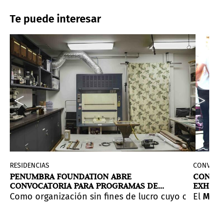
Te puede interesar
d
RESIDENCIAS
CONVOC
PENUMBRA FOUNDATION ABRE
CONVO
CONVOCATORIA PARA PROGRAMAS DE
EXHIB
RESIDENCIA
ra ofrece dos programas dedicados a facilitarle tiempo
 para su
gentina
Como organización sin fines de lucro cuyo objetivo 
convoca a artistas visuales argentinos a partic
NYC Open Call
del 1 al 31 de octubre de 2021.
El
Mini