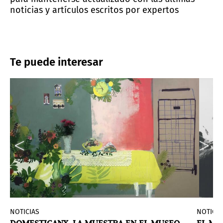
noticias y artículos escritos por expertos
Te puede interesar
NOTICIAS
NOTICIA
D
DOMESTICANX, LA MUESTRA EN EL MUSEO
EL Mo