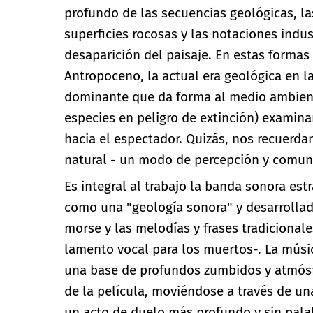
profundo de las secuencias geológicas, la
superficies rocosas y las notaciones indus
desaparición del paisaje. En estas formas
Antropoceno, la actual era geológica en 
dominante que da forma al medio ambiente 
especies en peligro de extinción) examina
hacia el espectador. Quizás, nos recuerda
natural - un modo de percepción y comuni
Es integral al trabajo la banda sonora est
como una "geología sonora" y desarrollada
morse y las melodías y frases tradicionale
lamento vocal para los muertos-. La músi
una base de profundos zumbidos y atmósfe
de la película, moviéndose a través de un
un acto de duelo más profundo y sin pala