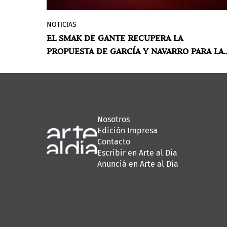
NOTICIAS
La muestra, concebida inicialmente para
EL SMAK DE GANTE RECUPERA LA
representar a Chile en la Bienal de
PROPUESTA DE GARCÍA Y NAVARRO PARA LA
Venecia, reflexiona sobre la memoria y el
BIENAL DE VENECIA 2022
paisaje a partir de un diálogo entre
Atacama y Marte.
POR ÁLVARO DE BENITO
Nosotros
Edición Impresa
Contacto
Escribir en Arte al Día
Anunciá en Arte al Día