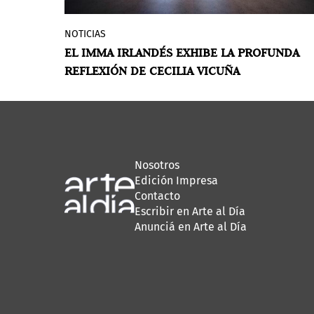
NOTICIAS
La exposición presentada en la
EL IMMA IRLANDÉS EXHIBE LA PROFUNDA
institución irlandesa muestra una artista
REFLEXIÓN DE CECILIA VICUÑA
que indaga sobre la interrelación entre
humanidad y naturaleza y reivindica la
escucha para la transformación desde la
memoria y el vínculo.
POR ÁLVARO DE BENITO
Nosotros
Edición Impresa
Contacto
Escribir en Arte al Día
Anunciá en Arte al Día