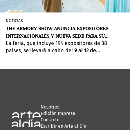
NOTICIAS
THE ARMORY SHOW ANUNCIA EXPOSITORES
INTERNACIONALES Y NUEVA SEDE PARA SU
La feria, que incluye 194 expositores de 38
EDICIÓN 2021
países, se llevará a cabo del
9 al 12 de
septiembre de 2021
en el
Javits Center
, la nueva
sede permanente de The Armory Show. Nicole
Berry, directora ejecutiva de The Armory Show,
dijo: “
Creemos que Nueva York saldrá de esta
pandemia más fuerte que nunca, y estamos
entusiasmados de anclar la temporada de arte de
otoño en este momento crucial en el que las
Nosotros
organizaciones culturales de la ciudad están
Edición Impresa
reabriendo y experimentar el arte en persona
Contacto
vuelve a ser posible para todos
".
Escribir en Arte al Día