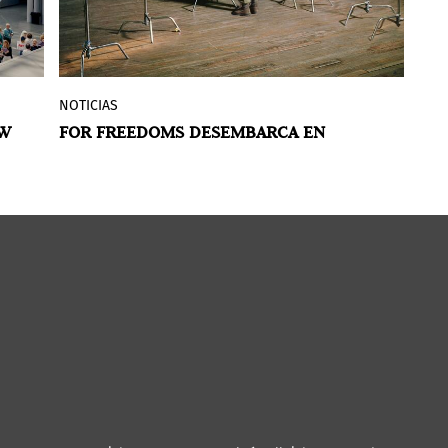
NOTICIAS
N
La organización dirigida por artistas, For
OW
FOR FREEDOMS DESEMBARCA EN
N
Freedoms, presentó en Fotografiska
FOTOGRAFISKA CON UNA EXPOSICIÓN
E
Nueva York
Listen Until You Hear
COLECTIVA
(Escucha hasta que oigas), una
as.
exposición con obras de Hank Willis
r
Thomas, Cassils, Maia Ruth Lee, Cannupa
Hanska Luger, Eric Gottesman y
Kameelah Janan Rasheed.