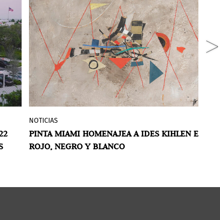
NOTICIAS
N
al
En su decimosexta edición,
Pinta Miami
22
PINTA MIAMI HOMENAJEA A IDES KIHLEN EN
P
rinde tributo a Ides Kihlen en
S
ROJO, NEGRO Y BLANCO
L
 La
colaboración con la galería
Aina Nowack
io
/ AAC
. Las obras de Kihlen, exhibidas
tanto a nivel internacional como en los
o
principales museos argentinos, han
llamado la atención recientemente, pero
os
con mucho entusiasmo. Pinta busca