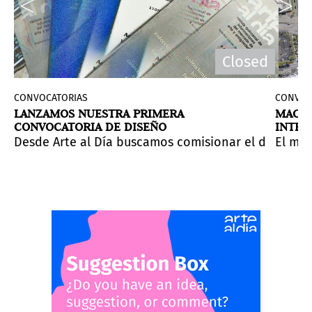
d
Closed
CONVOCATORIAS
CONVOC
LANZAMOS NUESTRA PRIMERA
MAC P
CONVOCATORIA DE DISEÑO
INTER
 identidad, memoria y resistencia de la diáspora lat
 programación, con plazo hasta el
todo el globo a presentar obras figurativas en diez cat
Desde Arte al Día buscamos comisionar el diseño de
5 de mayo.
El mus