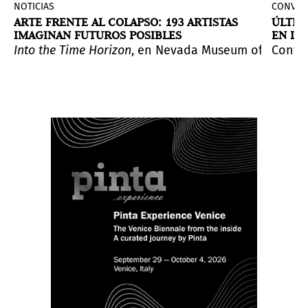
NOTICIAS
CONVOC
ARTE FRENTE AL COLAPSO: 193 ARTISTAS
ÚLTIM
IMAGINAN FUTUROS POSIBLES
EN LO
LATIN
aría Luy, dos artistas que han entrelazado tecnología,
 serie de obras nacidas del encuentro con la tragedia 
Into the Time Horizon
, en Nevada Museum of Art, des
Convoc