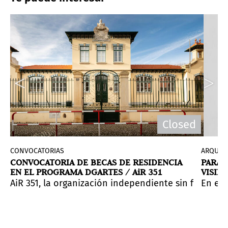
Closed
CONVOCATORIAS
ARQUIT
CONVOCATORIA DE BECAS DE RESIDENCIA
PARAJ
EN EL PROGRAMA DGARTES / AiR 351
VISIB
MARÍN
o en Cascais, Portugal.
en falleció en el mes de febrero a los 88 años en Bue
a del pintor cubano Rafael Soriano (1920-1915), un re
AiR 351, la organización independiente sin fines de
En el 