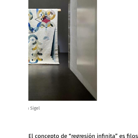
Espace Muraille, Exposition Eamon Ore-Giron, 2021 © 
El concepto de “regresión infinita” es fil