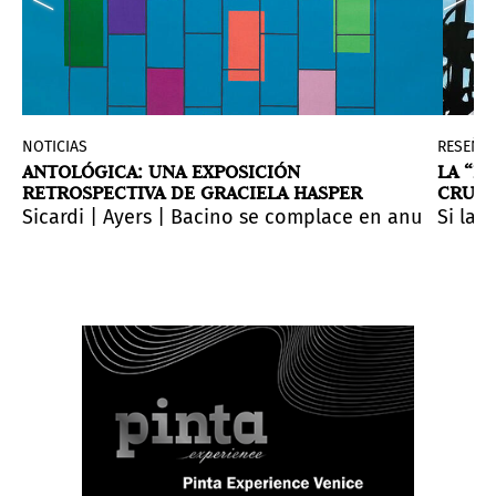
NOTICIAS
RESEÑA
ANTOLÓGICA: UNA EXPOSICIÓN
LA “BI
RETROSPECTIVA DE GRACIELA HASPER
CRUZ 
a de la artista de galería Graciela Hasper (n. 1966, Ar
a vez lo que se llamó la “Bienal del vacío” (2008), pod
Sicardi | Ayers | Bacino se complace en anunciar Ant
Si la 
julio 1