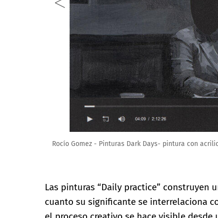
Rocío Gomez - Pinturas Dark Days- pintura con acrili
Las pinturas “Daily practice” construyen u
cuanto su significante se interrelaciona c
el proceso creativo se hace visible desde