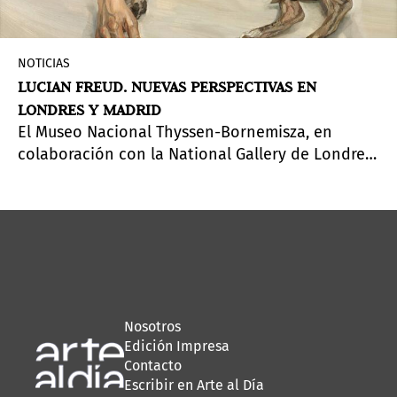
NOTICIAS
LUCIAN FREUD. NUEVAS PERSPECTIVAS EN
LONDRES Y MADRID
El Museo Nacional Thyssen-Bornemisza, en
colaboración con la National Gallery de Londres,
presenta una retrospectiva dedicada al pintor
británico Lucian Freud (1922 2011), con motivo
del centenario de su nacimiento.
Nosotros
Edición Impresa
Contacto
Escribir en Arte al Día