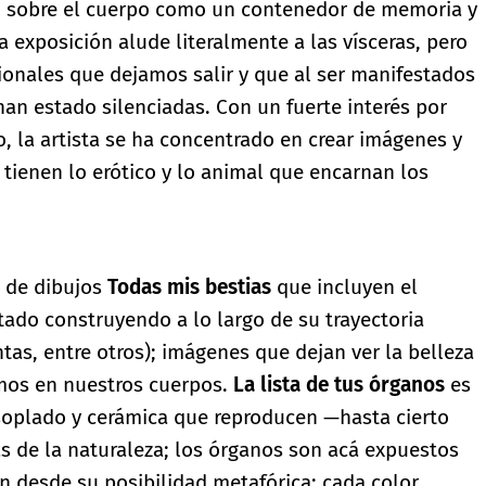
co sobre el cuerpo como un contenedor de memoria y
la exposición alude literalmente a las vísceras, pero
ionales que dejamos salir y que al ser manifestados
n estado silenciadas. Con un fuerte interés por
 la artista se ha concentrado en crear imágenes y
tienen lo erótico y lo animal que encarnan los
e de dibujos
Todas mis bestias
que incluyen el
tado construyendo a lo largo de su trayectoria
tas, entre otros); imágenes que dejan ver la belleza
emos en nuestros cuerpos.
La lista de tus órganos
es
 soplado y cerámica que reproducen —hasta cierto
de la naturaleza; los órganos son acá expuestos
 desde su posibilidad metafórica: cada color,