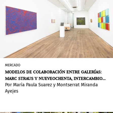
MERCADO
MODELOS DE COLABORACIÓN ENTRE GALERÍAS:
MARC STRAUS Y NUEVEOCHENTA, INTERCAMBIO
Por María Paula Suarez y Montserrat Miranda
ENTRE COLOMBIA Y NUEVA YORK
Ayejes