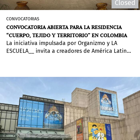
Closed
CONVOCATORIAS
CONVOCATORIA ABIERTA PARA LA RESIDENCIA
“CUERPO, TEJIDO Y TERRITORIO” EN COLOMBIA
La iniciativa impulsada por Organizmo y LA
ESCUELA__ invita a creadores de América Latina
y el Caribe a participar de una experiencia de
inmersión, aprendizaje y creación colectiva en
Tenjo, Colombia. La convocatoria permanecerá
abierta hasta el
14 de junio de 2026
.