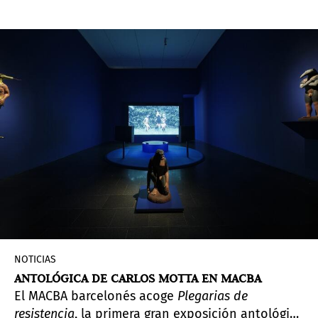
una acción performativa en la que el artista
pinta
in situ
sobre una vela de embarcación
mientras esta navega, la tela se convierte en un
lienzo que funciona como referencia de un viaje
en el plano físico y de otro más conceptual.
NOTICIAS
ANTOLÓGICA DE CARLOS MOTTA EN MACBA
El MACBA barcelonés acoge
Plegarias de
resistencia
, la primera gran exposición antológica