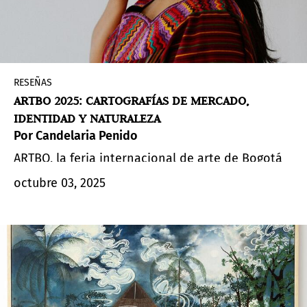
RESEÑAS
ARTBO 2025: CARTOGRAFÍAS DE MERCADO,
IDENTIDAD Y NATURALEZA
Por Candelaria Penido
ARTBO, la feria internacional de arte de Bogotá
que sucedió del 25 al 28 de septiembre, volvió a
octubre 03, 2025
confirmar su lugar como una de las plataformas
más relevantes de América Latina. Reunió 46
galerías y más de 180 artistas en los cinco pisos
de Ágora Centro de Convenciones. Con un
programa que entrelazó mercado y pensamiento,
la edición de este año puso el acento en la
diversidad de formatos, trayectorias y