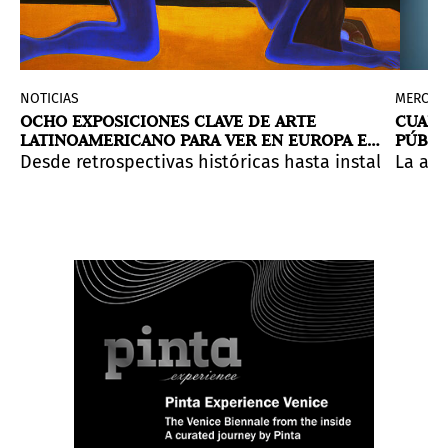
NOTICIAS
MERCAD
OCHO EXPOSICIONES CLAVE DE ARTE
CUAND
LATINOAMERICANO PARA VER EN EUROPA EN
PÚBLI
2026
del ámbito académico.
do.
de 2026. Una exposición que ella misma ayudó a planifi
xicana a través de un recorrido que articula sus princ
Desde retrospectivas históricas hasta instalacione
La act