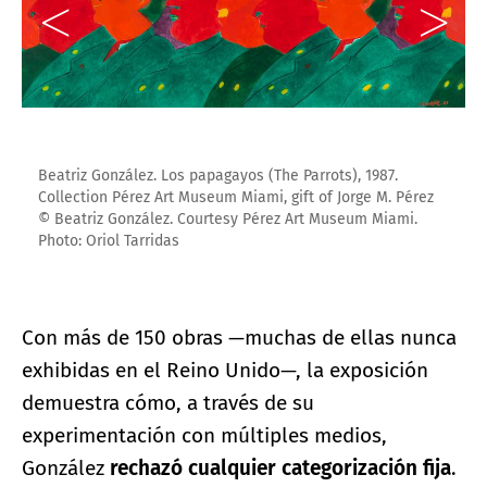
Beatriz González. Los papagayos (The Parrots), 1987.
Collection Pérez Art Museum Miami, gift of Jorge M. Pérez
© Beatriz González. Courtesy Pérez Art Museum Miami.
Photo: Oriol Tarridas
Con más de 150 obras —muchas de ellas nunca
exhibidas en el Reino Unido—, la exposición
demuestra cómo, a través de su
experimentación con múltiples medios,
González
rechazó cualquier categorización fija
.