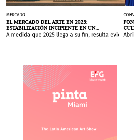
MERCADO
CONVOC
EL MERCADO DEL ARTE EN 2025:
FONDO
ESTABILIZACIÓN INCIPIENTE EN UN
CULTU
CONTEXTO TODAVÍA FRÁGIL
CREAT
 latinoamericanos, entre los que se encuentran Marta M
eclama la aplicación de una tasa reducida para garanti
tra que reúne más de 150 obras realizadas a lo largo 
 improvisada. Desde hace más de dos décadas, bajo el 
A medida que 2025 llega a su fin, resulta evidente
Abrió 