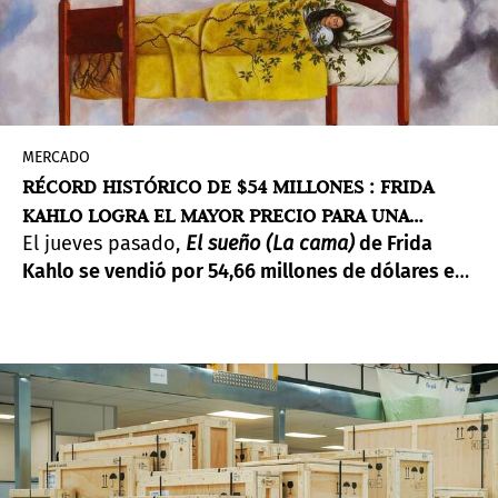
MERCADO
RÉCORD HISTÓRICO DE $54 MILLONES : FRIDA
KAHLO LOGRA EL MAYOR PRECIO PARA UNA
El jueves pasado,
El sueño (La cama)
de Frida
MUJER ARTISTA Y PARA EL MODERNISMO
Kahlo se vendió por 54,66 millones de dólares en
LATINOAMERICANO
Sotheby’s.
Es el precio más alto alcanzado por
una artista mujer en subasta y el récord absoluto
para un artista moderno latinoamericano.