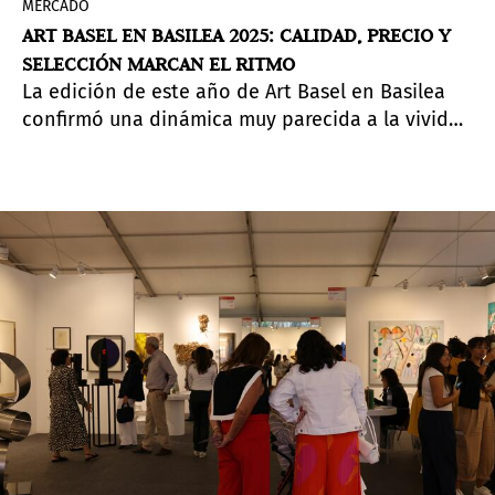
MERCADO
ART BASEL EN BASILEA 2025: CALIDAD, PRECIO Y
SELECCIÓN MARCAN EL RITMO
La edición de este año de Art Basel en Basilea
confirmó una dinámica muy parecida a la vivida
en Nueva York en mayo: la euforia
pospandémica ha quedado atrás y el mercado
actual está claramente en manos de los
compradores. Aunque se cerraron ventas
importantes—sobre todo en el segmento
blue-
chip
—el ritmo general fue pausado, las
expectativas fueron moderadas, pero el
ambiente se mantuvo animado. El mercado
atraviesa una etapa de reajuste, aunque el
interés por coleccionar se mantiene firme.