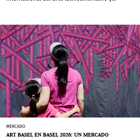
caribeño, la atención suele centrarse en museos,
galerías, ferias y coleccionistas. Sin embargo,
algunas de las iniciativas más tempranas y
constantes surgieron fuera del circuito artístico
tradicional. Es el caso de la Colección de Arte del
Banco Interamericano de Desarrollo (BID), que,
con casi siete décadas de historia, reúne hoy
cerca de 1.800 obras de América Latina y el
Caribe.
MERCADO
ART BASEL EN BASEL 2026: UN MERCADO