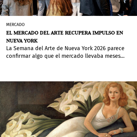
MERCADO
EL MERCADO DEL ARTE RECUPERA IMPULSO EN
NUEVA YORK
La Semana del Arte de Nueva York 2026 parece
confirmar algo que el mercado llevaba meses
anticipando con cautela: el segmento más alto
del mercado del arte ha regresado con fuerza,
mientras que la recuperación de la franja media
sigue siendo más selectiva. Tanto en las ferias
como en las subastas, los compradores volvieron
a apostar por nombres consolidados, obras que
llevaban tiempo sin aparecer en el mercado y
colecciones con procedencias excepcionales.