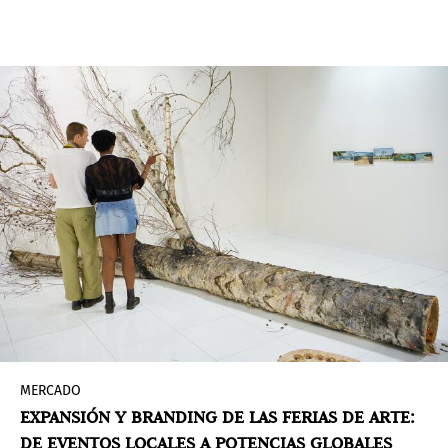
las colaboraciones más comentadas durante la
semana de Art Basel Paris fue 30 Blizzards, un
proyecto performativo de la artista británica
Helen Marten, presentado por Miu Miu en el
Palais d’Iéna. El preestreno reunió a una mezcla
internacional de coleccionistas, comisarios y
figuras del mundo de la moda, confirmando
hasta qué punto estos universos se entrelazan
con naturalidad.
MERCADO
EXPANSIÓN Y BRANDING DE LAS FERIAS DE ARTE:
DE EVENTOS LOCALES A POTENCIAS GLOBALES