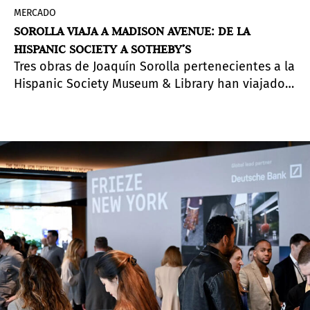
MERCADO
SOROLLA VIAJA A MADISON AVENUE: DE LA
HISPANIC SOCIETY A SOTHEBY’S
Tres obras de Joaquín Sorolla pertenecientes a la
Hispanic Society Museum & Library han viajado
esta primavera desde Washington Heights hasta
Madison Avenue. Instaladas en la sede
neoyorquina de Sotheby’s, forman parte de una
exposición de pequeño formato, pero de gran
alcance: el lanzamiento de una nueva iniciativa
que refleja cómo la relación entre los museos y
las instituciones del mercado del arte se está
transformando.