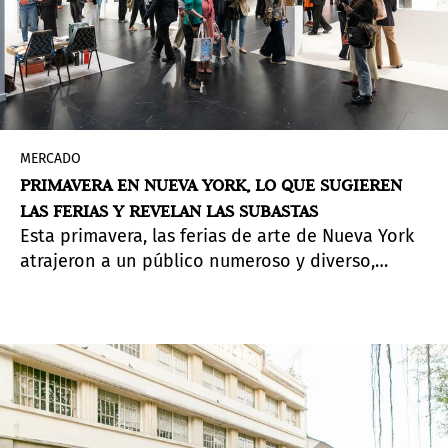
MERCADO
PRIMAVERA EN NUEVA YORK, LO QUE SUGIEREN
LAS FERIAS Y REVELAN LAS SUBASTAS
Esta primavera, las ferias de arte de Nueva York
atrajeron a un público numeroso y diverso,
desde las consolidadas Frieze y TEFAF hasta
propuestas más alternativas como Independent
y NADA. En total se celebraron doce ferias, lo que
reforzó la sensación de una semana
especialmente intensa para el mercado. Los
pasillos se llenaron de coleccionistas,
profesionales y celebridades, pero las ventas