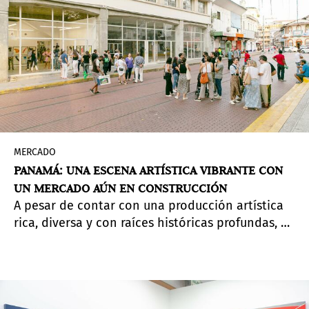
revelaron un ritmo más contenido que en
temporadas anteriores. El mercado continúa en
movimiento, aunque con una actitud más
cuidadosa y selectiva.
MERCADO
PANAMÁ: UNA ESCENA ARTÍSTICA VIBRANTE CON
UN MERCADO AÚN EN CONSTRUCCIÓN
A pesar de contar con una producción artística
rica, diversa y con raíces históricas profundas, el
mercado del arte en Panamá sigue siendo
limitado. Con menos de una decena de galerías
activas y sin una feria consolidada hasta ahora,
el ecosistema artístico panameño se encuentra