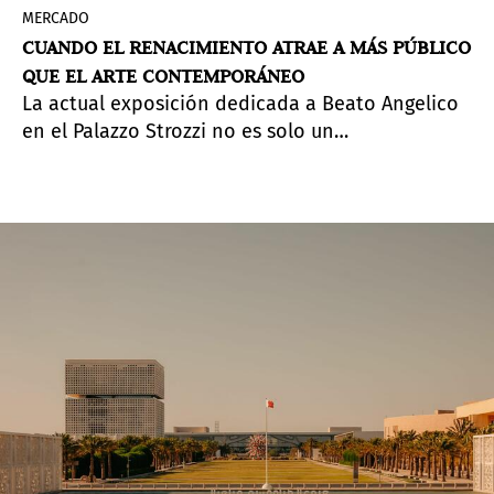
MERCADO
CUANDO EL RENACIMIENTO ATRAE A MÁS PÚBLICO
QUE EL ARTE CONTEMPORÁNEO
La actual exposición dedicada a Beato Angelico
en el Palazzo Strozzi no es solo un
acontecimiento de relevancia histórico-artística,
sino también un caso revelador de cómo el
público se relaciona hoy con el arte. Se trata de
la primera gran exposición dedicada al artista en
más de setenta años (la anterior tuvo lugar en
1955), y su éxito va mucho más allá del ámbito
académico.