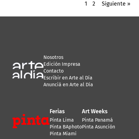
1
2
Siguiente »
inauguración hasta el cierre, la feria estuvo llena
de vida: salas repletas, conversaciones
animadas, encuentros inesperados. La energía
que se respiraba era la de
una ciudad que se
toma en serio su lugar en el mapa del arte
contemporáneo latinoamericano.
Nosotros
Edición Impresa
Contacto
Escribir en Arte al Día
Anunciá en Arte al Día
Ferias
Art Weeks
Pinta Lima
Pinta Panamá
Pinta BAphoto
Pinta Asunción
Pinta Miami