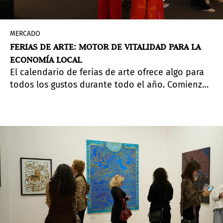
MERCADO
FERIAS DE ARTE: MOTOR DE VITALIDAD PARA LA
ECONOMÍA LOCAL
El calendario de ferias de arte ofrece algo para
todos los gustos durante todo el año. Comienza
en febrero con Zona Maco y sus ferias satélite
que energizan la Ciudad de México, seguida de
ARCO Madrid en marzo. En abril, Chicago cobra
vida con inauguraciones de galerías, visitas a
estudios y eventos en torno a Expo Chicago.