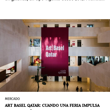
tanto, otros sectores culturales cuentan con
tipos reducidos: el cine, el teatro o los
conciertos tributan al 10%, y los libros al 4%. Las
galerías de arte contemporáneo, en cambio,
siguen sujetas al tipo general. Desde hace años,
el sector reclama un “IVA cultural” que equipare
el arte tanto al resto de industrias culturales
como a los estándares europeos. Hasta ahora,
esa rebaja no ha llegado.
MERCADO
ART BASEL QATAR: CUANDO UNA FERIA IMPULSA