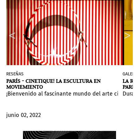
RESEÑAS
GALERÍA
PARÍS - CINETIQUE! LA ESCULTURA EN
LA RE
MOVIEMIENTO
PARÍS
a de la
 ha desarrollado una técnica única sobre las múltiple
¡Bienvenido al fascinante mundo del arte cinético! 
Fondation Villa Datris- Isle-sur-la-Sorgue
, presen
Durant
junio 02, 2022