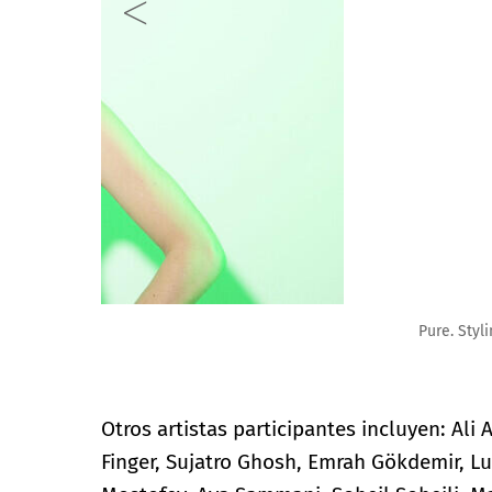
Pure. Styling by Pure. Photo Tian
Otros artistas participantes incluyen: Ali
Finger, Sujatro Ghosh, Emrah Gökdemir, L