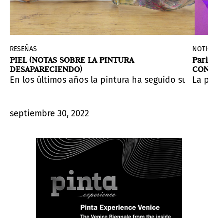
d
RESEÑAS
NOTICIA
PIEL (NOTAS SOBRE LA PINTURA
Paris
DESAPARECIENDO)
CONJU
EDICI
riores muertes, despojándose de accesorios, desnudán
tes de 30 países y territorios. La feria tendrá lugar e
e inspira nuevos encuentros entre las artes y el públic
En los últimos años la pintura ha seguido su curs
La pri
septiembre 30, 2022