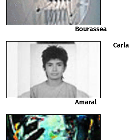
Bourassea
Carla
Amaral