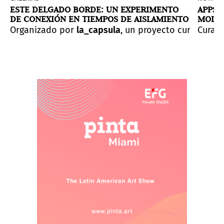
ESTE DELGADO BORDE: UN EXPERIMENTO
APPS 
DE CONEXIÓN EN TIEMPOS DE AISLAMIENTO
MOLDA
MUNIC
la producción artística y cultural de América Latina y
ista argentina-israelí Inés Moldavsky para revisitar y 
led zero (Un círculo llamado cero),una exhibición indi
Organizado por
la_capsula
, un proyecto curatorial 
Curad