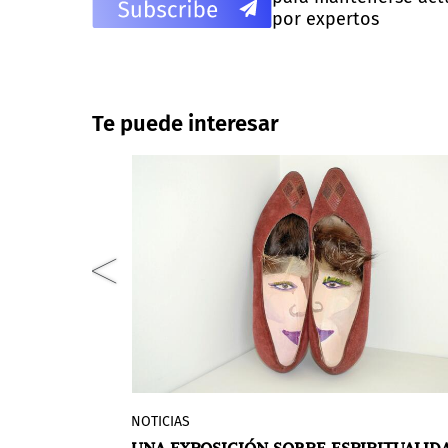
por expertos
Te puede interesar
NOTICIAS
es la
El Museo de Arte Latinoamericano de
TO DE PARTIDA