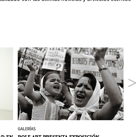
GALERÍAS
NO
La galería argentina Rolf Art presenta la