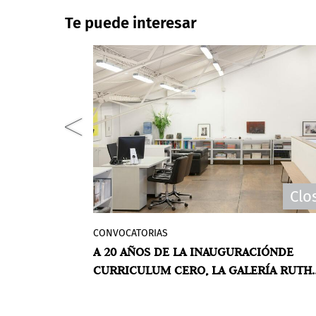
Te puede interesar
Clo
CONVOCATORIAS
l concurso
Ruth Benzacar lanza una nueva
“40 AÑOS DEL
A 20 AÑOS DE LA INAUGURACIÓNDE
de Uruguay
convocatoria para celebrar los 20 año
CIÓ EL
CURRICULUM CERO, LA GALERÍA RUTH
rospectiva
de Currículum Cero, el concurso de ar
2 EN EL MACA
BENZACAR LANZA NUEVA CONVOCATOR
 todos los
visuales de la galería. La nueva edició
idad.
pone el foco en las propuestas, sín