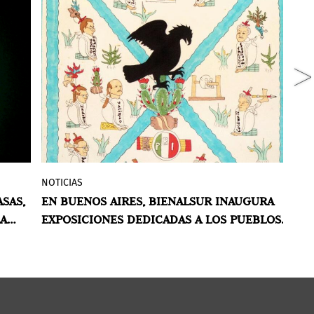
NOTICIAS
N
Dos nuevas exposiciones se presentaron
SAS,
EN BUENOS AIRES, BIENALSUR INAUGURA
B
21,
la semana pasada en el marco de
LA
EXPOSICIONES DEDICADAS A LOS PUEBLOS
E
BIENALSUR, la bienal internacional de
ORIGINARIOS
R
arte contemporáneo que se celebra
simultáneamente en 124 sedes en 50
s
ciudades alrededor del mundo. En este
ón
caso, las muestras se llevan a cabo en el
ez
Complejo Museográfico Provincial