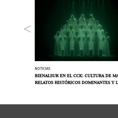
NOTICIAS
nsalzaba la
La Bienal Internacional de Arte
EF: ODA A LA
BIENALSUR EN EL CCK: CULTURA DE MA
entre los
Contemporáneo del Sur, BIENALSUR 20
 ARTE Y LA
RELATOS HISTÓRICOS DOMINANTES Y 
iencia vino a
inaugura el 10 y 17 de noviembre en el
PROBLEMÁTICA MEDIOAMBIENTAL
te con la
Centro Cultural Kirchner (CCK) tres
 del
exposiciones con obras de casi 20
 Carlos
artistas de América, Asia y Europa. La
al y teórico
muestras analizan cómo la informaci
nos Aires
impacta en las subjetividades y a la v