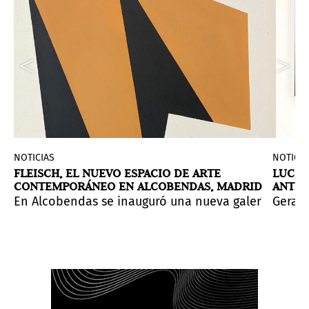
NOTICIAS
NOTICIA
FLEISCH, EL NUEVO ESPACIO DE ARTE
LUCIA
CONTEMPORÁNEO EN ALCOBENDAS, MADRID
ANTES
bra de la aclamada artista Tacita Dean, que se present
BARR
 En una nave industrial renovada por Kurhaus Studio, e
temporaneidad. A lo largo de su carrera artística, fue
En Alcobendas se inauguró una nueva galería de arte
Gerald