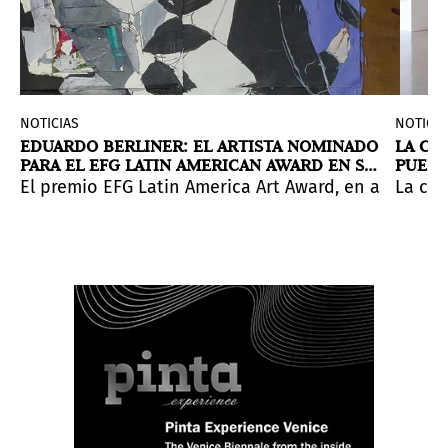
NOTICIAS
NOTICIA
D
EDUARDO BERLINER: EL ARTISTA NOMINADO
LA CO
PARA EL EFG LATIN AMERICAN AWARD EN SP
PUERT
conut Grove, Miami. Galerías y proyectos artísticos es
ARTE 2024
DE RO
nta con la curaduría de Jorge Villacorta y Paulo Dam.
as urgentes preocupaciones ecológicas actuales desde
parece en las representaciones visuales. Si escuchamos
El premio EFG Latin America Art Award, en asociaci
La col