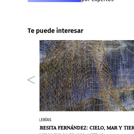
Te puede interesar
GALERÍAS
BAphoto,
Lehmann Maupin presentó
Astral Sea
AÑOS DE
TERESITA FERNÁNDEZ: CIELO, MAR Y TIE
usivamente
(Mar Astral), una exposición de nuevas