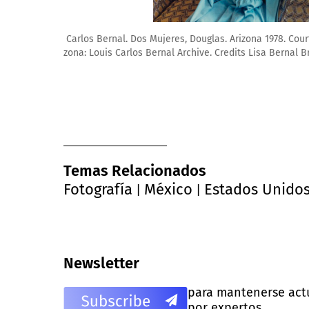
Louis Carlos Bernal. El Gato, Canutillo. New Mexico 19
of Arizona: Louis Carlos Bernal Archive. Credits Lisa
Temas Relacionados
Fotografía
México
Estados Unido
|
|
Newsletter
para mantenerse actua
por expertos