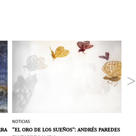
RESE
W
NOTICIAS
Banco Macro presentó
El Oro de los
MEM
a
RRA
“EL ORO DE LOS SUEÑOS”: ANDRÉS PAREDES
sueños,
la exhibición de Andrés Paredes
juli
d