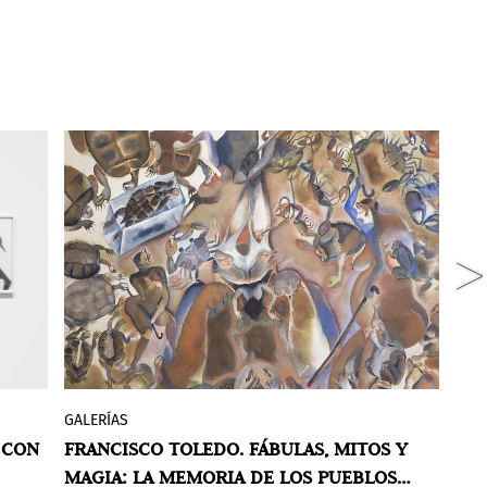
GALERÍAS
N
En la galería Pablo Goebel Fine Arts se
 CON
FRANCISCO TOLEDO. FÁBULAS, MITOS Y
U
exhibe la obra del maestro Francisco
MAGIA: LA MEMORIA DE LOS PUEBLOS
C
na
Toledo, figura central en el arte