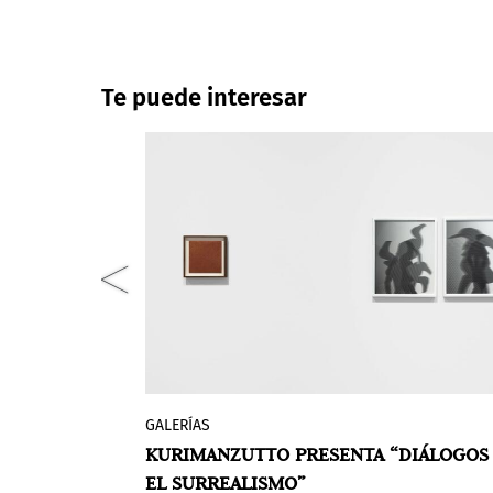
Te puede interesar
GALERÍAS
e
Con motivo del centenario del primer
OAMERICANA
KURIMANZUTTO PRESENTA “DIÁLOGOS
jeres que
Manifiesto Surrealista, kurimanzutto
EL SURREALISMO”
Bornemisza,
revisita su colección para presentar u