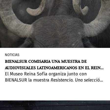
NOTICIAS
BIENALSUR COMISARIA UNA MUESTRA DE
AUDIOVISUALES LATINOAMERICANOS EN EL REINA
El Museo Reina Sofía organiza junto con
SOFÍA
BIENALSUR la muestra
Resistencia. Una selección
de video sudamericano
. La exposición está
comisariada por la argentina Diana Wechsler,
directora artística de BIENALSUR, y propone dos
alternativas complementarias de visionado