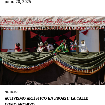
junio 20, 2025
una máquina pre-cinematográfica animada –
The
Zoetrope
– que envolvía al espectador con
pantallas, en Buenos Aires adopta un formato
más íntimo y austero.
NOTICIAS
ACTIVISMO ARTÍSTICO EN PROA21: LA CALLE
COMO ARCHIVO