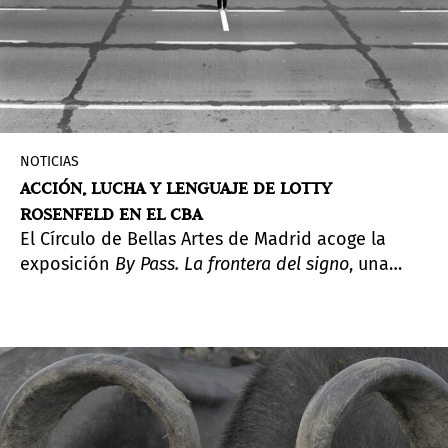
NOTICIAS
ACCIÓN, LUCHA Y LENGUAJE DE LOTTY
ROSENFELD EN EL CBA
El Círculo de Bellas Artes de Madrid acoge la
exposición
By Pass. La frontera del signo
, una
muestra completa sobre Lotty Rosenfeld
(Santiago, Chile, 1943-íbidem 2020), artista clave
del videoarte en Latinoamérica y de una
producción creada sobre la encrucijada del
activismo político y la creación de las imágenes
como un espacio de expresión y libertad.