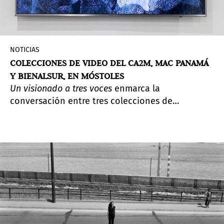
NOTICIAS
COLECCIONES DE VIDEO DEL CA2M, MAC PANAMÁ
Y BIENALSUR, EN MÓSTOLES
Un visionado a tres voces
enmarca la
conversación entre tres colecciones de
videoarte que beben de los lenguajes y
dinámicas de distintos contextos del Sur. Las
selecciones realizadas para la ocasión por el
Museo Centro de Arte Dos de Mayo (Museo CA2M)
en Móstoles —que es quien acoge la iniciativa—,
el MAC Panamá y BIENALSUR, quien lo realiza
través del MUNTREF de Buenos Aires, tienen
como objetivo, además, establecer sinergias
entre las instituciones.