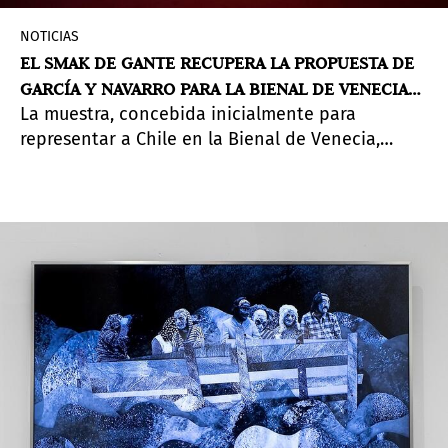
NOTICIAS
EL SMAK DE GANTE RECUPERA LA PROPUESTA DE
GARCÍA Y NAVARRO PARA LA BIENAL DE VENECIA
La muestra, concebida inicialmente para
2022
representar a Chile en la Bienal de Venecia,
reflexiona sobre la memoria y el paisaje a partir
de un diálogo entre Atacama y Marte.