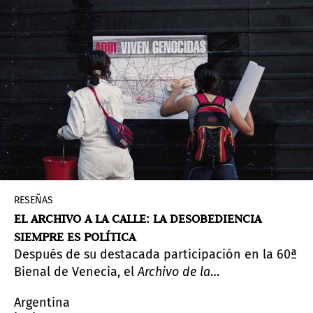
alrededor de la sala de cine del museo.
RESEÑAS
EL ARCHIVO A LA CALLE: LA DESOBEDIENCIA
SIEMPRE ES POLÍTICA
Después de su destacada participación en la 60ª
Bienal de Venecia, el
Archivo de la
Desobediencia
aterriza en PROA21 con una nueva
Argentina
configuración. Lo que en Italia se presentó como