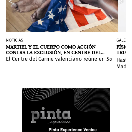
NOTICIAS
GALERÍA
MARTIEL Y EL CUERPO COMO ACCIÓN
FÍSIC
CONTRA LA EXCLUSIÓN, EN CENTRE DEL
TRIAN
CARME
ión de la exclusión. Ese objeto corporal o cuerpo obje
, pintura, carteles y video, cierra el ciclo Historias 
ndalucía (C3A), en Córdoba, acoge hasta enero
El Centre del Carme valenciano reúne en
South Bod
Me duel
Hasta 
Madri