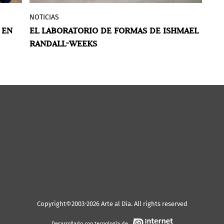
NOTICIAS
N
Con la curaduría de Miguel A. López,
 EN
EL LABORATORIO DE FORMAS DE ISHMAEL
G
 en
ICPNA inaugura la muestra
ISHMAEL
RANDALL-WEEKS
A
RANDALL WEEKS: 20 años. Metalizamos
a
nuestras memorias
.
la
Copyright©2003-2026 Arte al Día. All rights reserved