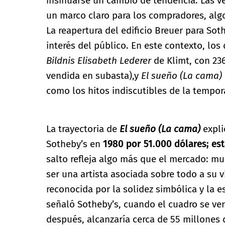
insinuarse un cambio de tendencia. Las ve
un marco claro para los compradores, al
La reapertura del edificio Breuer para Sot
interés del público. En este contexto, lo
Bildnis Elisabeth Lederer
de Klimt, con 23
vendida en subasta),y
El sueño (La cama)
como los hitos indiscutibles de la tempor
La trayectoria de
El sueño (La cama)
expli
Sotheby’s en
1980 por 51.000 dólares; es
salto refleja algo más que el mercado: m
ser una artista asociada sobre todo a su 
reconocida por la solidez simbólica y la 
señaló Sotheby’s, cuando el cuadro se ve
después, alcanzaría cerca de 55 millones 