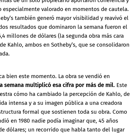
ntas de un solo propietario aportaron coherencia y
go especialmente valorado en momentos de cautela.
heby’s también generó mayor visibilidad y reavivó el
s dos resultados que dominaron la semana fueron el
6,4 millones de dólares (la segunda obra más cara
de Kahlo, ambos en Sotheby’s, que se consolidaron
ada.
ca bien este momento. La obra se vendió en
ta semana multiplicó esa cifra por más de mil.
Este
uestra cómo ha cambiado la percepción de Kahlo, de
vida intensa y a su imagen pública a una creadora
estructura formal que sostienen toda su obra. Como
ndió en 1980 nadie podía imaginar que, 45 años
de dólares; un recorrido que habla tanto del lugar