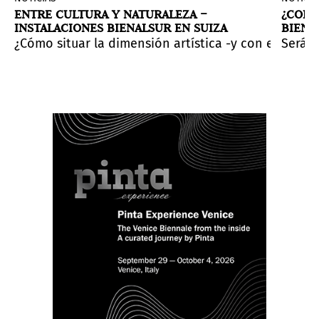
ENTRE CULTURA Y NATURALEZA –
¿CONT
INSTALACIONES BIENALSUR EN SUIZA
BIENA
ra a quien lo habita?
 sede en el imponente Palacio Pereda. A partir del 8 d
cio de Loyola y el eco retumba en las piedras avejenta
¿Cómo situar la dimensión artística -y con ella la 
Será l