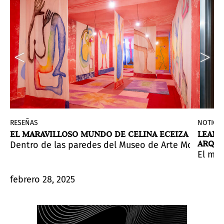
RESEÑAS
NOTICIA
S
EL MARAVILLOSO MUNDO DE CELINA ECEIZA
LEAND
ARQUI
que el público ha dejado suspendidos en el aire de la
Dentro de las paredes del Museo de Arte Moderno aú
en al espectador en protagonista.
de consumo y memorias urbanas para crear un espacio i
 la exposición
Energía y optimismo para toda la vida
El mus
, u
febrero 28, 2025